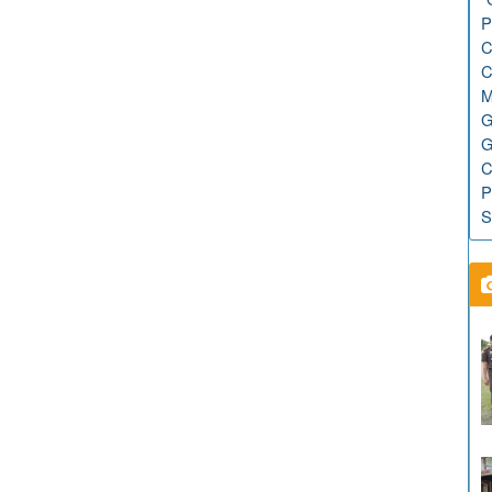
P
C
C
M
G
G
C
P
S