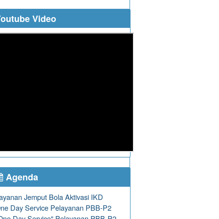
outube Video
Agenda
ayanan Jemput Bola Aktivasi IKD
ne Day Service Pelayanan PBB-P2
One Day Service" Pelayanan PBB-P2