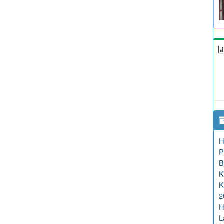
H
P
B
K
K
2
H
L