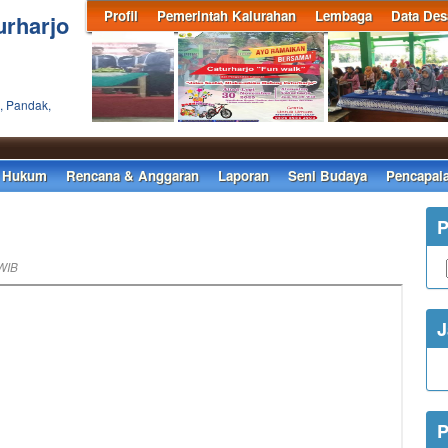
Profil
Pemerintah Kalurahan
Lembaga
Data Des
urharjo
, Pandak,
 Hukum
Rencana & Anggaran
Laporan
Seni Budaya
Pencapai
P
WIB
J
P