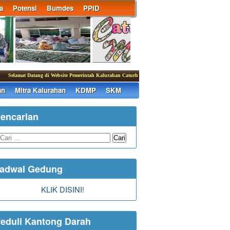
a
Potensi
Bumdes
PPID
Selamat Datang di Website Pemerintah Kalurahan Caturharjo
|
an
Mitra Kalurahan
KDMP
SKM
encarian
Cari
adwal Gedung
KLIK DISINI!
eduli Kantong Darah