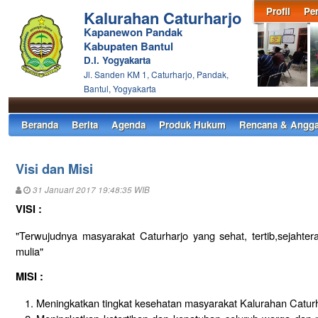
Profil
Pe
Kalurahan Caturharjo
Kapanewon Pandak
Kabupaten Bantul
D.I. Yogyakarta
Jl. Sanden KM 1, Caturharjo, Pandak,
Bantul, Yogyakarta
Beranda
Berita
Agenda
Produk Hukum
Rencana & Angga
Visi dan Misi
31 Januari 2017 19:48:35 WIB
VISI :
"Terwujudnya masyarakat Caturharjo yang sehat, tertib,sejahte
mulia"
MISI :
Meningkatkan tingkat kesehatan masyarakat Kalurahan Catur