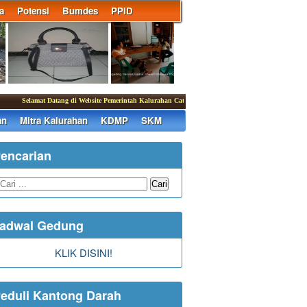
a
Potensi
Bumdes
PPID
Selamat Datang di Website Pemerintah Kalurahan Caturharjo
|
an
Mitra Kalurahan
KDMP
SKM
encarian
Cari
adwal Gedung
KLIK DISINI!
eduli Kantong Darah