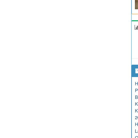
H
P
B
K
K
2
H
L
O