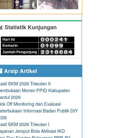
Statistik Kunjungan
Hari ini
Kemarin
Jumlah Pengunjung
Arsip Artikel
asil SKM 2026 Triwulan II
embukaan Monev PPID Kabupaten
antul 2026
ick Off Monitoring dan Evaluasi
eterbukaan Informasi Badan Publik DIY
026
asil SKM 2026 Triwulan I
ayanan Jemput Bola Aktivasi IKD
ne Day Service Pelayanan PBB-P2