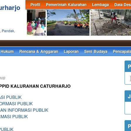
Profil
Pemerintah Kalurahan
Lembaga
Data Des
urharjo
, Pandak,
 Hukum
Rencana & Anggaran
Laporan
Seni Budaya
Pencapai
P
WIB
PPID KALURAHAN CATURHARJO
J
SI PUBLIK
ORMASI PUBLIK
AN INFORMASI PUBLIK
MASI PUBLIK
P
PUBLIK