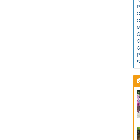
P
C
C
M
G
G
C
P
S