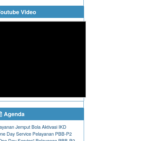
outube Video
Agenda
ayanan Jemput Bola Aktivasi IKD
ne Day Service Pelayanan PBB-P2
One Day Service" Pelayanan PBB-P2