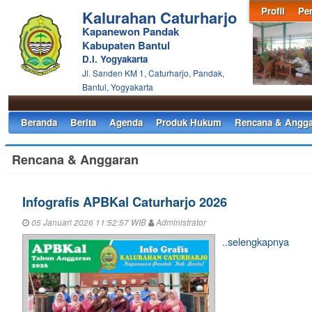
Profil
Pe
Kalurahan Caturharjo
Kapanewon Pandak
Kabupaten Bantul
D.I. Yogyakarta
Jl. Sanden KM 1, Caturharjo, Pandak,
Bantul, Yogyakarta
Beranda
Berita
Agenda
Produk Hukum
Rencana & Angga
Rencana & Anggaran
Infografis APBKal Caturharjo 2026
05 Januari 2026 11:52:57 WIB
Administrator
..selengkapnya