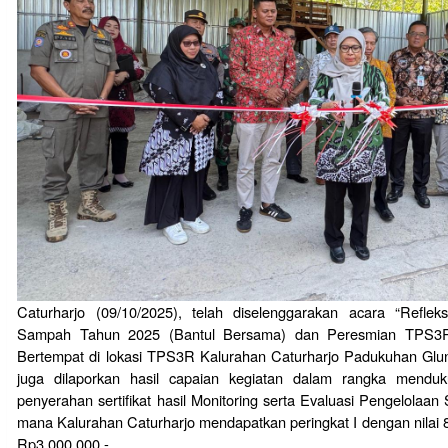
Caturharjo (09/10/2025), telah diselenggarakan acara “Refle
Sampah Tahun 2025 (Bantul Bersama) dan Peresmian TPS3R C
Bertempat di lokasi TPS3R Kalurahan Caturharjo Padukuhan Glun
juga dilaporkan hasil capaian kegiatan dalam rangka mendu
penyerahan sertifikat hasil Monitoring serta Evaluasi Pengelola
mana Kalurahan Caturharjo mendapatkan peringkat I dengan nilai 
Rp3.000.000,-.