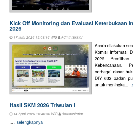
Kick Off Monitoring dan Evaluasi Keterbukaan I
2026
17 Juni 2026 13:09:16 WIB
Administrator
Acara dilakukan sec
Komisi Informasi 
2026. Pemilihan
Kebencanaan. P
berbagai dasar hu
DIY 632 badan pub
untuk meningka...
.
Hasil SKM 2026 Triwulan I
14 April 2026 10:40:30 WIB
Administrator
...
..selengkapnya