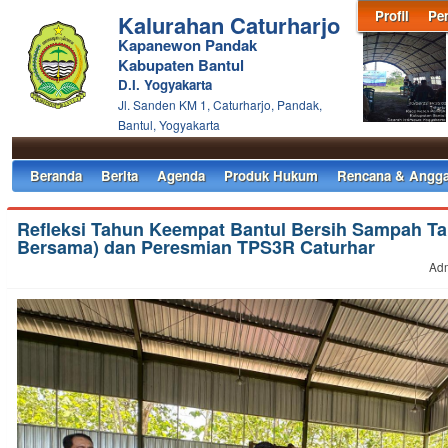
Profil
Pe
Kalurahan Caturharjo
Kapanewon Pandak
Kabupaten Bantul
D.I. Yogyakarta
Jl. Sanden KM 1, Caturharjo, Pandak,
Bantul, Yogyakarta
Beranda
Berita
Agenda
Produk Hukum
Rencana & Angga
Refleksi Tahun Keempat Bantul Bersih Sampah Ta
Bersama) dan Peresmian TPS3R Caturhar
Adm