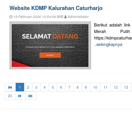
Website KDMP Kalurahan Caturharjo
19 Februari 2026 10:54:49 WIB
Administrator
Berikut adalah lin
Merah Putih
https://kdmpcaturha
..selengkapnya
1
2
3
4
5
6
7
8
9
10
11
12
13
20