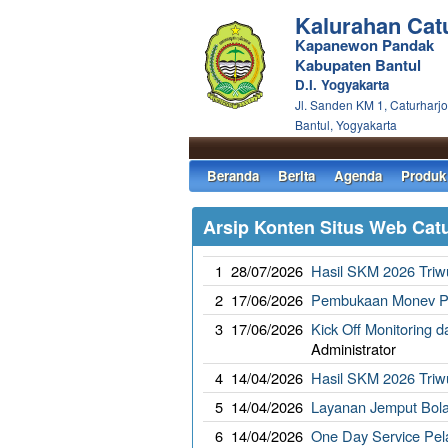
Kalurahan Cat
Kapanewon Pandak
Kabupaten Bantul
D.I. Yogyakarta
Jl. Sanden KM 1, Caturharjo
Bantul, Yogyakarta
Beranda
Berita
Agenda
Produk
Arsip Konten Situs Web Cat
1
28/07/2026
Hasil SKM 2026 Triwu
2
17/06/2026
Pembukaan Monev PP
3
17/06/2026
Kick Off Monitoring 
Administrator
4
14/04/2026
Hasil SKM 2026 Triwu
5
14/04/2026
Layanan Jemput Bola
6
14/04/2026
One Day Service Pe