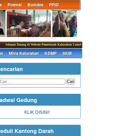
a
Potensi
Bumdes
PPID
Selamat Datang di Website Pemerintah Kalurahan Caturharjo
|
an
Mitra Kalurahan
KDMP
SKM
encarian
Cari
adwal Gedung
KLIK DISINI!
eduli Kantong Darah