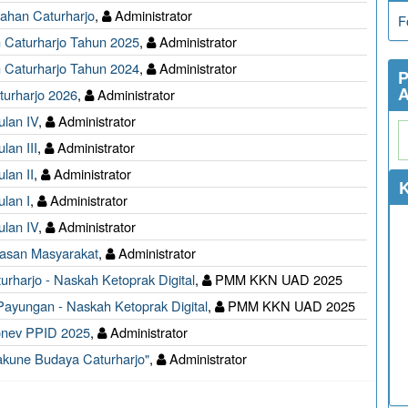
ahan Caturharjo
,
Administrator
F
 Caturharjo Tahun 2025
,
Administrator
 Caturharjo Tahun 2024
,
Administrator
P
A
turharjo 2026
,
Administrator
ulan IV
,
Administrator
lan III
,
Administrator
lan II
,
Administrator
K
lan I
,
Administrator
ulan IV
,
Administrator
uasan Masyarakat
,
Administrator
rharjo - Naskah Ketoprak Digital
,
PMM KKN UAD 2025
ayungan - Naskah Ketoprak Digital
,
PMM KKN UAD 2025
onev PPID 2025
,
Administrator
akune Budaya Caturharjo"
,
Administrator