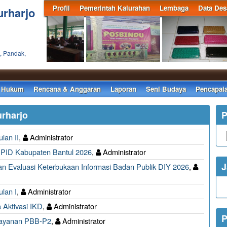
Profil
Pemerintah Kalurahan
Lembaga
Data Des
urharjo
, Pandak,
 Hukum
Rencana & Anggaran
Laporan
Seni Budaya
Pencapai
urharjo
P
lan II
,
Administrator
ID Kabupaten Bantul 2026
,
Administrator
J
dan Evaluasi Keterbukaan Informasi Badan Publik DIY 2026
,
lan I
,
Administrator
 Aktivasi IKD
,
Administrator
P
layanan PBB-P2
,
Administrator