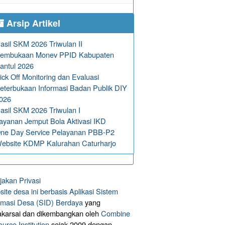
Arsip Artikel
asil SKM 2026 Triwulan II
embukaan Monev PPID Kabupaten
antul 2026
ick Off Monitoring dan Evaluasi
eterbukaan Informasi Badan Publik DIY
026
asil SKM 2026 Triwulan I
ayanan Jemput Bola Aktivasi IKD
ne Day Service Pelayanan PBB-P2
ebsite KDMP Kalurahan Caturharjo
jakan Privasi
ite desa ini berbasis
Aplikasi Sistem
rmasi Desa (SID) Berdaya
yang
akarsai dan dikembangkan oleh
Combine
urce Institution
sejak 2009 dengan