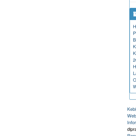
H
P
B
K
K
2
H
L
O
W
Kebi
Webs
Info
dipr
Reso