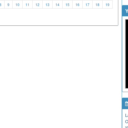
8
9
10
11
12
13
14
15
16
17
18
19
Y
L
O
"