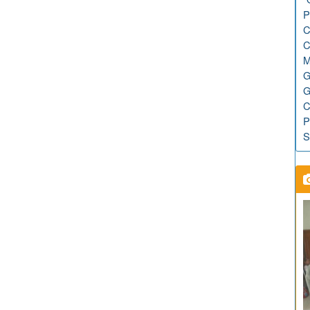
P
C
C
M
G
G
C
P
S