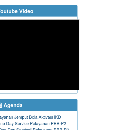
outube Video
Agenda
ayanan Jemput Bola Aktivasi IKD
ne Day Service Pelayanan PBB-P2
One Day Service" Pelayanan PBB-P2