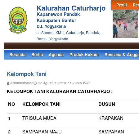
Profil
Pe
Kalurahan Caturharjo
Kapanewon Pandak
Kabupaten Bantul
D.I. Yogyakarta
Jl. Sanden KM 1, Caturharjo, Pandak,
Bantul, Yogyakarta
Beranda
Berita
Agenda
Produk Hukum
Rencana & Angga
Kelompok Tani
Administrator
07 Agustus 2018 11:29:45 WIB
KELOMPOK TANI KALURAHAN CATURHARJO :
NO
KELOMPOK TANI
DUSUN
1
TRISULA MUDA
KRAPAKAN
2
SAMPARAN MAJU
SAMPARAN