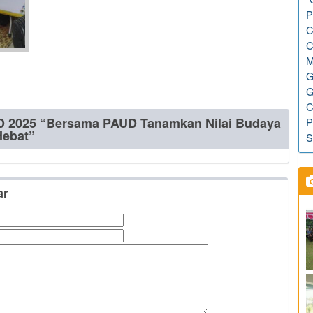
P
C
C
M
G
G
C
D 2025 “Bersama PAUD Tanamkan Nilai Budaya
P
Hebat”
S
ar