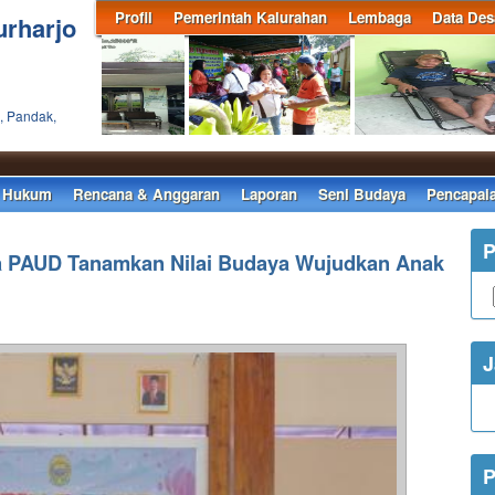
Profil
Pemerintah Kalurahan
Lembaga
Data Des
urharjo
, Pandak,
S
 Hukum
Rencana & Anggaran
Laporan
Seni Budaya
Pencapai
P
 PAUD Tanamkan Nilai Budaya Wujudkan Anak
J
P