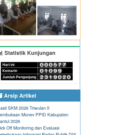
Statistik Kunjungan
Hari ini
Kemarin
Jumlah Pengunjung
Arsip Artikel
asil SKM 2026 Triwulan II
embukaan Monev PPID Kabupaten
antul 2026
ick Off Monitoring dan Evaluasi
eterbukaan Informasi Badan Publik DIY