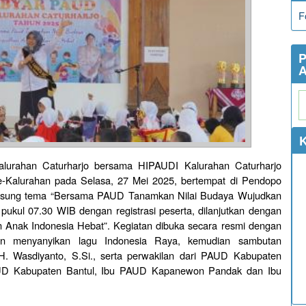
F
P
A
K
Kalurahan Caturharjo bersama HIPAUDI Kalurahan Caturharjo
-Kalurahan pada Selasa, 27 Mei 2025, bertempat di Pendopo
usung tema “Bersama PAUD Tanamkan Nilai Budaya Wujudkan
 pukul 07.30 WIB dengan registrasi peserta, dilanjutkan dengan
 Anak Indonesia Hebat”. Kegiatan dibuka secara resmi dengan
an menyanyikan lagu Indonesia Raya, kemudian sambutan
H. Wasdiyanto, S.Si., serta perwakilan dari PAUD Kabupaten
PAUD Kabupaten Bantul, Ibu PAUD Kapanewon Pandak dan Ibu