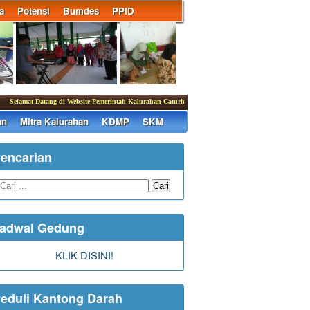
a
Potensi
Bumdes
PPID
elamat Datang di Website Pemerintah Kalurahan Caturharjo
|
an
Mitra Kalurahan
KDMP
SKM
encarian
Cari
adwal Gedung
KLIK DISINI!
eduli Kantong Darah