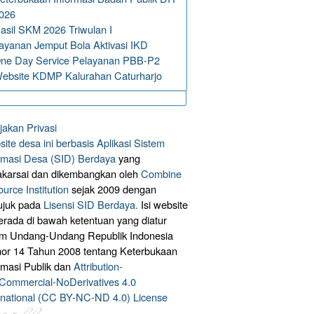
026
asil SKM 2026 Triwulan I
ayanan Jemput Bola Aktivasi IKD
ne Day Service Pelayanan PBB-P2
ebsite KDMP Kalurahan Caturharjo
jakan Privasi
ite desa ini berbasis
Aplikasi Sistem
rmasi Desa (SID) Berdaya
yang
akarsai dan dikembangkan oleh
Combine
urce Institution
sejak 2009 dengan
ujuk pada
Lisensi SID Berdaya.
Isi website
berada di bawah ketentuan yang diatur
am Undang-Undang Republik Indonesia
r 14 Tahun 2008 tentang Keterbukaan
rmasi Publik dan
Attribution-
ommercial-NoDerivatives 4.0
rnational (CC BY-NC-ND 4.0) License