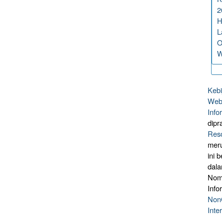
2
H
L
O
W
Kebi
Webs
Info
dipr
Reso
mer
ini 
dal
Nomo
Info
NonC
Inte