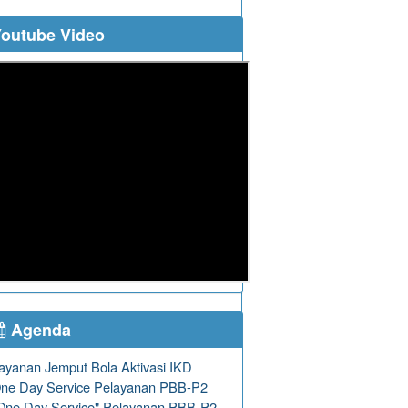
outube Video
Agenda
ayanan Jemput Bola Aktivasi IKD
ne Day Service Pelayanan PBB-P2
One Day Service" Pelayanan PBB-P2