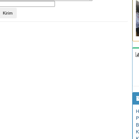
H
P
B
K
K