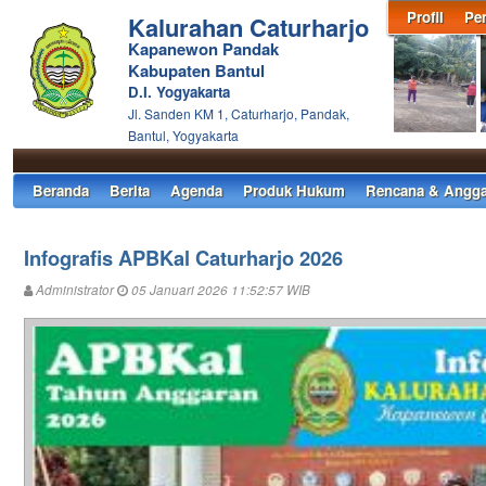
Profil
Pe
Kalurahan Caturharjo
Kapanewon Pandak
Kabupaten Bantul
D.I. Yogyakarta
Jl. Sanden KM 1, Caturharjo, Pandak,
Bantul, Yogyakarta
Beranda
Berita
Agenda
Produk Hukum
Rencana & Angga
Infografis APBKal Caturharjo 2026
Administrator
05 Januari 2026 11:52:57 WIB