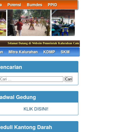
a
Potensi
Bumdes
PPID
Selamat Datang di Website Pemerintah Kalurahan Caturharjo
|
an
Mitra Kalurahan
KDMP
SKM
encarian
Cari
adwal Gedung
KLIK DISINI!
eduli Kantong Darah