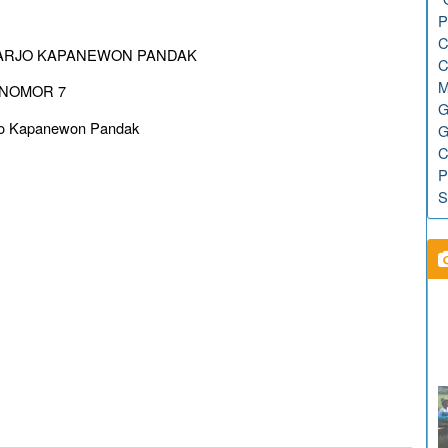
P
C
ARJO KAPANEWON PANDAK
C
M
 NOMOR 7
G
rjo Kapanewon Pandak
G
C
P
S