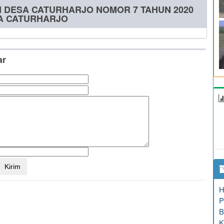
N DESA CATURHARJO NOMOR 7 TAHUN 2020
A CATURHARJO
ar
H
P
B
K