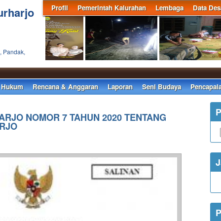
Profil
Pemerintah Kalurahan
Lembaga
Data Des
urharjo
, Pandak,
 Hukum
Rencana & Anggaran
Laporan
Seni Budaya
Pencapai
P
RJO NOMOR 7 TAHUN 2020 TENTANG
RJO
J
P