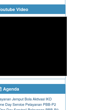
outube Video
Agenda
ayanan Jemput Bola Aktivasi IKD
ne Day Service Pelayanan PBB-P2
One Day Service" Pelayanan PBB-P2