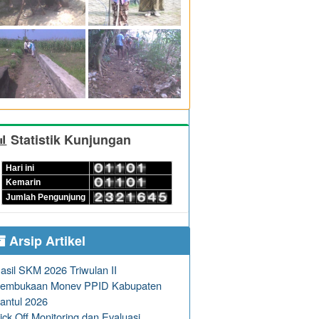
Statistik Kunjungan
Hari ini
Kemarin
Jumlah Pengunjung
Arsip Artikel
asil SKM 2026 Triwulan II
embukaan Monev PPID Kabupaten
antul 2026
ick Off Monitoring dan Evaluasi