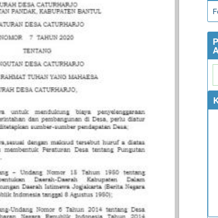
F
P
A
K