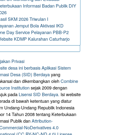
eterbukaan Informasi Badan Publik DIY
026
asil SKM 2026 Triwulan I
ayanan Jemput Bola Aktivasi IKD
ne Day Service Pelayanan PBB-P2
ebsite KDMP Kalurahan Caturharjo
jakan Privasi
ite desa ini berbasis
Aplikasi Sistem
rmasi Desa (SID) Berdaya
yang
akarsai dan dikembangkan oleh
Combine
urce Institution
sejak 2009 dengan
ujuk pada
Lisensi SID Berdaya.
Isi website
berada di bawah ketentuan yang diatur
am Undang-Undang Republik Indonesia
r 14 Tahun 2008 tentang Keterbukaan
rmasi Publik dan
Attribution-
ommercial-NoDerivatives 4.0
rnational (CC BY-NC-ND 4.0) License