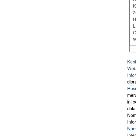
K
2
H
L
O
W
Kebi
Webs
Info
dipr
Reso
mer
ini 
dal
Nomo
Info
NonC
Inte