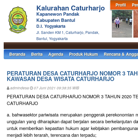
Profil
Pe
Kalurahan Caturharjo
Kapanewon Pandak
Kabupaten Bantul
D.I. Yogyakarta
Jl. Sanden KM 1, Caturharjo, Pandak,
Bantul, Yogyakarta
Beranda
Berita
Agenda
Produk Hukum
Rencana & Angga
PERATURAN DESA CATURHARJO NOMOR 3 TAH
KAWASAN DESA WISATA CATURHARJO
admindesa
07 Juni 2021 09:38:35 WIB
PERATURAN DESA CATURHARJO NOMOR 3 TAHUN 2020 T
CATURHARJO
a. bahwasektor pariwisata merupakan penggerak perekonomian ma
unggulan yang diharapkan dapat berjalan secara berkelanjutan 
untuk memberikan kepastian hukum agar kebijakan pembangunan
menjadi lebih terarah, terencana dan terpadu;