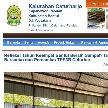
Profil
Pe
Kalurahan Caturharjo
Kapanewon Pandak
Kabupaten Bantul
D.I. Yogyakarta
Jl. Sanden KM 1, Caturharjo, Pandak,
Bantul, Yogyakarta
Beranda
Berita
Agenda
Produk Hukum
Rencana & Angga
Refleksi Tahun Keempat Bantul Bersih Sampah Ta
Bersama) dan Peresmian TPS3R Caturhar
Adm