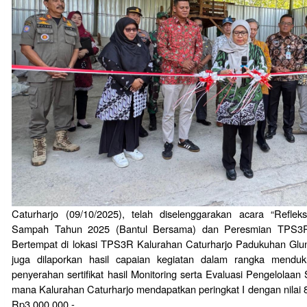
Caturharjo (09/10/2025), telah diselenggarakan acara “Refle
Sampah Tahun 2025 (Bantul Bersama) dan Peresmian TPS3R C
Bertempat di lokasi TPS3R Kalurahan Caturharjo Padukuhan Glun
juga dilaporkan hasil capaian kegiatan dalam rangka mendu
penyerahan sertifikat hasil Monitoring serta Evaluasi Pengelola
mana Kalurahan Caturharjo mendapatkan peringkat I dengan nilai 
Rp3.000.000,-.