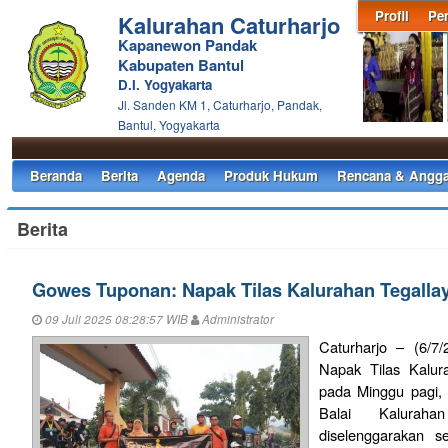
Profil
Pe
Kalurahan Caturharjo
Kapanewon Pandak
Kabupaten Bantul
D.I. Yogyakarta
Jl. Sanden KM 1, Caturharjo, Pandak,
Bantul, Yogyakarta
Beranda
Berita
Agenda
Produk Hukum
Rencana & Angga
Berita
Gowes Tuponan: Napak Tilas Kalurahan Tegalla
09 Juli 2025 08:28:57 WIB
Administrator
Caturharjo – (6/7
Napak Tilas Kalur
pada Minggu pagi, 6
Balai Kaluraha
diselenggarakan s