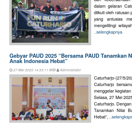
dalam gelaran Cat
diikuti oleh ratusan
yang antusias men
mengelilingi wilaya
..selengkapnya
Gebyar PAUD 2025 “Bersama PAUD Tanamkan Ni
Anak Indonesia Hebat”
27 Mei 2025 14:33:11 WIB
Administrator
Caturharjo-(27/
Caturharjo bersam
menggelar kegiata
Selasa, 27 Mei 202
Caturharjo. Denga
Tanamkan Nilai B
Hebat”,
..selengkap