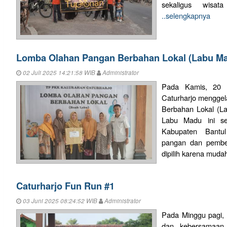
sekaligus wisat
..selengkapnya
Lomba Olahan Pangan Berbahan Lokal (Labu M
02 Juli 2025 14:21:58 WIB
Administrator
Pada Kamis, 20 
Caturharjo mengge
Berbahan Lokal (L
Labu Madu ini s
Kabupaten Bantu
pangan dan pembe
dipilih karena muda
Caturharjo Fun Run #1
03 Juni 2025 08:24:52 WIB
Administrator
Pada Minggu pagi,
dan kebersamaan 