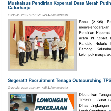
Muskalsus Pendirian Koperasi Desa Merah Puti
Caturharjo
22 Mei 2025 08:50:50 WIB
Administrator
Rabu (21/05) Pem
menyelenggarakan
Pendirian Koperas
acara ini Kepal
Pandak, Notaris 
Pamong Kaluraha
kelompok masyarak
Segera!!! Recruitment Tenaga Outsourching TP
20 Mei 2025 09:07:04 WIB
Administrator
Dibutuhkan Tenaga
TPS3R Surat Lama
Dinas Lingkungan 
Lurah Caturharjo
..