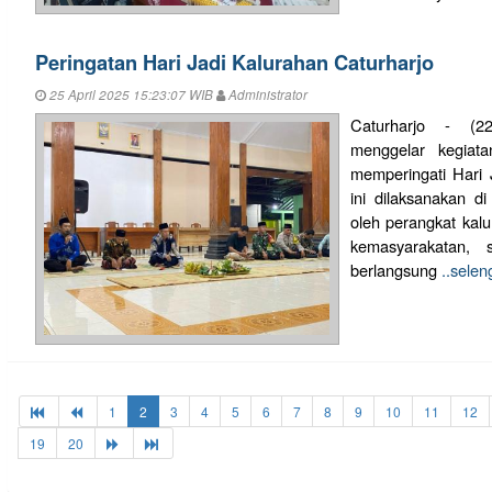
Peringatan Hari Jadi Kalurahan Caturharjo
25 April 2025 15:23:07 WIB
Administrator
Caturharjo - (22
menggelar kegia
memperingati Hari 
ini dilaksanakan di
oleh perangkat kal
kemasyarakatan, 
berlangsung
..sele
1
2
3
4
5
6
7
8
9
10
11
12
19
20